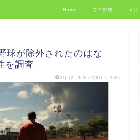
Home
プロ野球
メジ
野球が除外されたのはな
性を調査
2月 12, 2025
/
8月 6, 2025