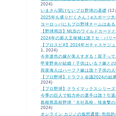
2024)
いまさら聞けないプロ野球の基礎
(12
2025年も盛りだくさん！eスポーツ
ヨーロッパにもプロ野球チームはある
【野球用語】MLBのワイルドカード
2024年の新人王候補は誰？セ・パリ
【プロスピA】2024年ガチャスケジ
1, 2024)
今井達也の嫁が美人すぎる！双子って
甲斐野央が結婚！子供はいる？嫁との
與座海人はハーフ？嫁は誰？子供の人
【プロ野球】ドラフト会議2024の結
2024)
【プロ野球】クライマックスシリーズ
今季の巨人で戦力外の選手は誰？引退
島根県高校野球「大社高校」快進撃の
2024)
オンライン カジノの仮想通貨: 包括