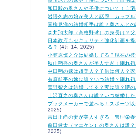
藤川球児の嫁や子供について！自宅は
和田毅の奥さんや子供について！自宅
岩隈久志の娘が美人と話題！カップルYo
青柳晃洋の結婚相手は誰？奥さんとの
森井翔太郎（高校野球）の身長は？父
日本政府もセキュリティ強化計画を提
る？
(4月 14, 2025)
小笠原慎之介は結婚してる？現在の彼
秋山翔吾の奥さんが美人すぎ！馴れ初
中田翔の嫁は超美人？子供は何人？家
有原航平の嫁は誰？いつ結婚？馴れ初
菅野智之は結婚してる？妻は誰？噂の
上沢直之の奥さんは誰？いつ結婚した
ブックメーカーで遊べる！スポーツ以
2025)
吉田正尚の妻が美人すぎる！管理栄養
前田健太（マエケン）の奥さんは誰？
2025)