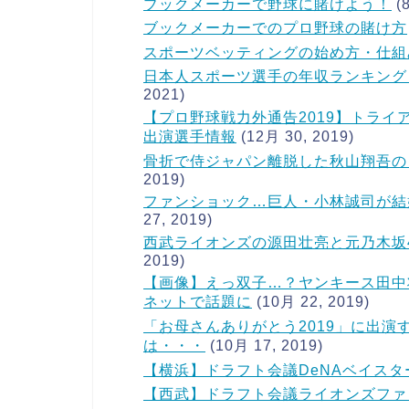
ブックメーカーで野球に賭けよう！
(
ブックメーカーでのプロ野球の賭け方
スポーツベッティングの始め方・仕組
日本人スポーツ選手の年収ランキング
2021)
【プロ野球戦力外通告2019】トラ
出演選手情報
(12月 30, 2019)
骨折で侍ジャパン離脱した秋山翔吾の
2019)
ファンショック…巨人・小林誠司が結
27, 2019)
西武ライオンズの源田壮亮と元乃木坂
2019)
【画像】えっ双子…？ヤンキース田中
ネットで話題に
(10月 22, 2019)
「お母さんありがとう2019」に出
は・・・
(10月 17, 2019)
【横浜】ドラフト会議DeNAベイス
【西武】ドラフト会議ライオンズファ