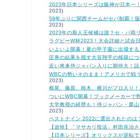
2023年日本シリーズは阪神が日本
2023)
59年ぶりに関西チームがセパ制覇！
2023)
2023年の新人王候補は誰？セ・パ両
ラグビーW杯2023！大会詳細と試合
いよいよ開幕！夏の甲子園に出場する
圧巻の結果を残す大谷翔平の移籍につ
近い将来侍ジャパン入りに期待大！話
WBCの勢いそのまま！アメリカで戦
2023)
根尾、藤原、柿木、横川がプロ入り！
ついにWBC開幕！ブックメーカーで
大学教授の経歴も！侍ジャパン・栗山
2023)
ベストナイン 2022に選出されたの
【追悼】「マサカリ投法」村田兆治さ
【日本シリーズ】オリックスが逆転で