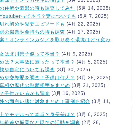
豪邸？アメリカ在住の噂は？
(5月 21, 2025)
の住所や豪邸の噂も調査してみた
(5月 14, 2025)
utuberって本当？妻についても
(5月 7, 2025)
馴れ初めや愛妻エピソードも
(4月 22, 2025)
親の職業や金持ちの噂も調査
(4月 17, 2025)
案！オンラインカジノを取り巻く環境はどう変わ
女は北川景子似って本当？
(4月 9, 2025)
めは？大事故に遭ったって本当？
(4月 5, 2025)
族や自宅についても調査
(3月 30, 2025)
めや交際歴を調査！子供は何人？
(3月 28, 2025)
真相や歴代の熱愛相手をまとめ
(3月 21, 2025)
？子供がいるかも調査
(3月 16, 2025)
外の面白い賭け対象まとめ！事例も紹介
(3月 11,
士でモデルって本当？身長差は？
(3月 6, 2025)
年齢差や職業など現在の活動を調査
(2月 28,