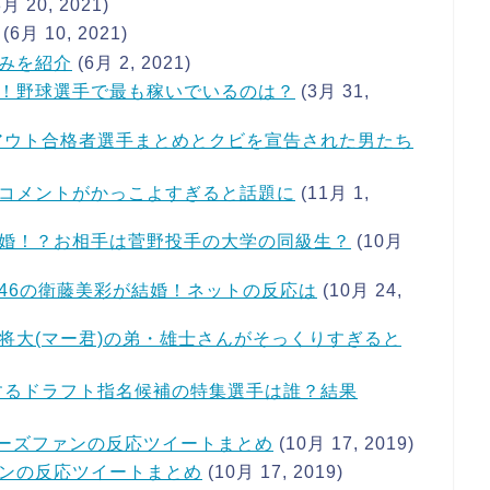
8月 20, 2021)
(6月 10, 2021)
みを紹介
(6月 2, 2021)
！野球選手で最も稼いでいるのは？
(3月 31,
イアウト合格者選手まとめとクビを宣告された男たち
コメントがかっこよすぎると話題に
(11月 1,
婚！？お相手は菅野投手の大学の同級生？
(10月
46の衛藤美彩が結婚！ネットの反応は
(10月 24,
将大(マー君)の弟・雄士さんがそっくりすぎると
演するドラフト指名候補の特集選手は誰？結果
ターズファンの反応ツイートまとめ
(10月 17, 2019)
ンの反応ツイートまとめ
(10月 17, 2019)