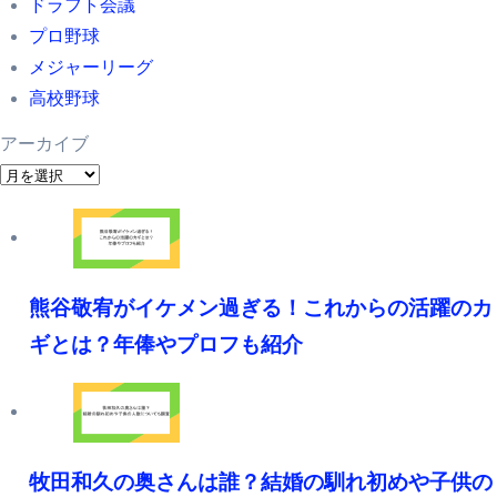
ドラフト会議
プロ野球
メジャーリーグ
高校野球
アーカイブ
ア
ー
カ
イ
ブ
熊谷敬宥がイケメン過ぎる！これからの活躍のカ
ギとは？年俸やプロフも紹介
牧田和久の奥さんは誰？結婚の馴れ初めや子供の