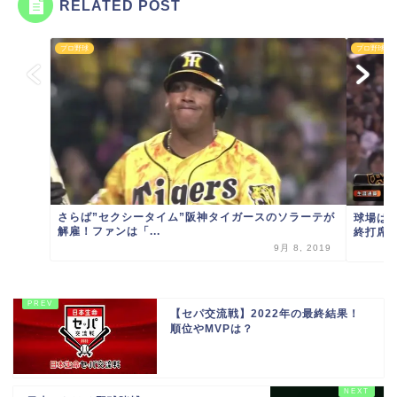
RELATED POST
プロ野球
プロ野球
さらば”セクシータイム”阪神タイガースのソラーテが
球場は
解雇！ファンは「...
終打席は
9月 8, 2019
【セパ交流戦】2022年の最終結果！
順位やMVPは？