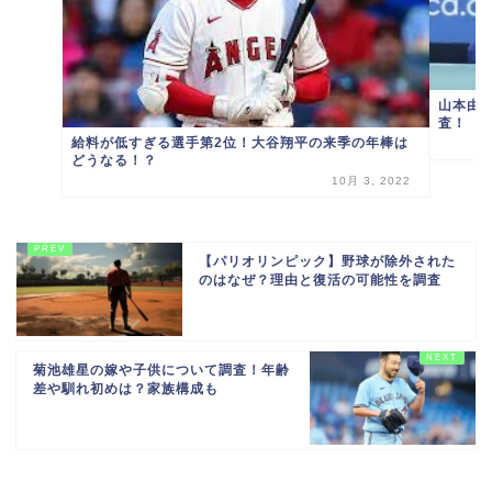
山本由
査！
給料が低すぎる選手第2位！大谷翔平の来季の年棒は
どうなる！？
10月 3, 2022
【パリオリンピック】野球が除外された
のはなぜ？理由と復活の可能性を調査
菊池雄星の嫁や子供について調査！年齢
差や馴れ初めは？家族構成も