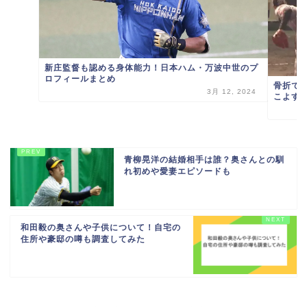
新庄監督も認める身体能力！日本ハム・万波中世のプ
ロフィールまとめ
骨折で
3月 12, 2024
こよす
青柳晃洋の結婚相手は誰？奥さんとの馴
れ初めや愛妻エピソードも
和田毅の奥さんや子供について！自宅の
住所や豪邸の噂も調査してみた