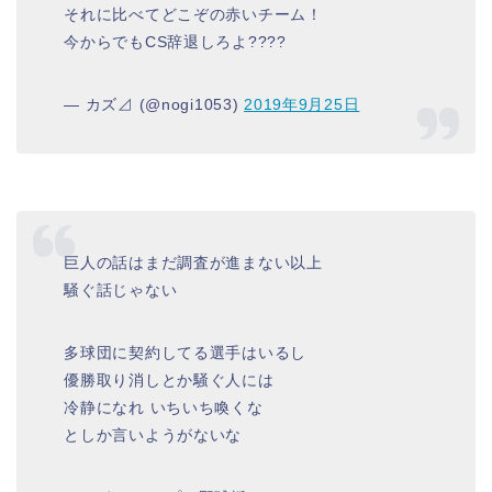
それに比べてどこぞの赤いチーム！
今からでもCS辞退しろよ????
— カズ⊿ (@nogi1053)
2019年9月25日
巨人の話はまだ調査が進まない以上
騒ぐ話じゃない
多球団に契約してる選手はいるし
優勝取り消しとか騒ぐ人には
冷静になれ いちいち喚くな
としか言いようがないな