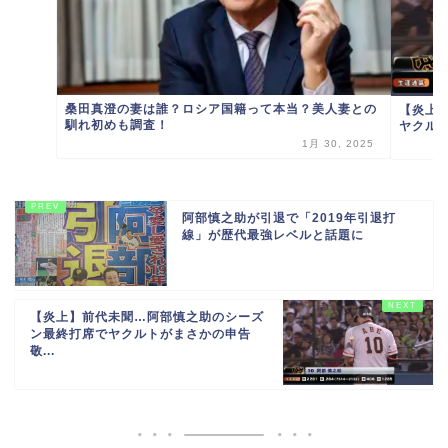
桑田真澄の妻は誰？ロシア国籍って本当？美人妻との
【炎上
馴れ初めも調査！
ヤクルト
1月 30, 2025
阿部慎之助が引退で「2019年引退打
線」が歴代最強レベルと話題に
【炎上】前代未聞…阿部慎之助のシーズ
ン最終打席でヤクルトがまさかの申告
敬...