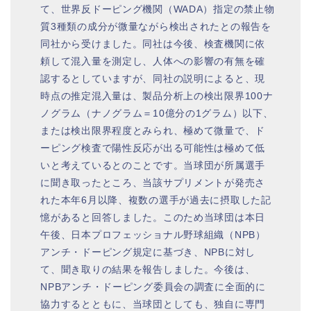
て、世界反ドーピング機関（WADA）指定の禁止物
質3種類の成分が微量ながら検出されたとの報告を
同社から受けました。同社は今後、検査機関に依
頼して混入量を測定し、人体への影響の有無を確
認するとしていますが、同社の説明によると、現
時点の推定混入量は、製品分析上の検出限界100ナ
ノグラム（ナノグラム＝10億分の1グラム）以下、
または検出限界程度とみられ、極めて微量で、ド
ーピング検査で陽性反応が出る可能性は極めて低
いと考えているとのことです。当球団が所属選手
に聞き取ったところ、当該サプリメントが発売さ
れた本年6月以降、複数の選手が過去に摂取した記
憶があると回答しました。このため当球団は本日
午後、日本プロフェッショナル野球組織（NPB）
アンチ・ドーピング規定に基づき、NPBに対し
て、聞き取りの結果を報告しました。今後は、
NPBアンチ・ドーピング委員会の調査に全面的に
協力するとともに、当球団としても、独自に専門