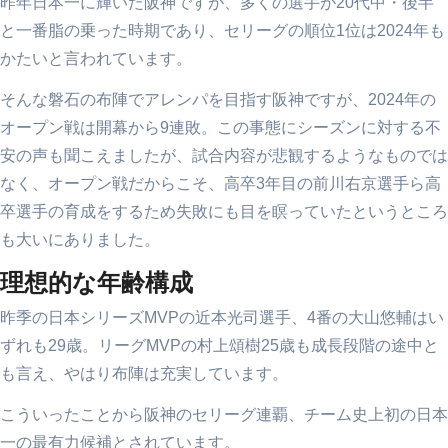
昨年日本一に輝いた阪神ですが、多くの選手が20代中・後半
と一番脂の乗った時期であり、セリーグの順位1位は2024年も
かたいと言われています。
そんな磐石の布陣でアレンパを目指す阪神ですが、2024年の
オープン戦は開幕から9連敗。この事態にシーズンに対する不
安の声も聞こえましたが、試合内容が悲観するようなものでは
なく、オープン戦だからこそ、高卒3年目の前川右京選手ら高
卒選手の育成をするため失敗にも目を瞑っていたというところ
も大いにありました。
理想的な年齢構成
昨季の日本シリーズMVPの近本光司選手、4番の大山悠輔はい
ずれも29歳。リーグMVPの村上頌樹25歳も成長段階の途中と
も言え、やはり布陣は充実しています。
こういったことから阪神のセリーグ連覇、チーム史上初の日本
一の最有力候補とされています。