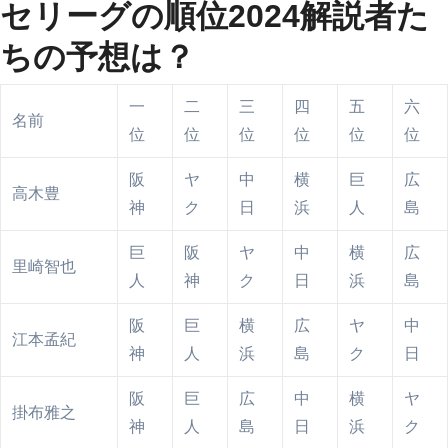
セリーグの順位2024解説者た
ちの予想は？
一
二
三
四
五
六
名前
位
位
位
位
位
位
阪
ヤ
中
横
巨
広
高木豊
神
ク
日
浜
人
島
巨
阪
ヤ
中
横
広
里崎智也
人
神
ク
日
浜
島
阪
巨
横
広
ヤ
中
江本孟紀
神
人
浜
島
ク
日
阪
巨
広
中
横
ヤ
掛布雅之
神
人
島
日
浜
ク