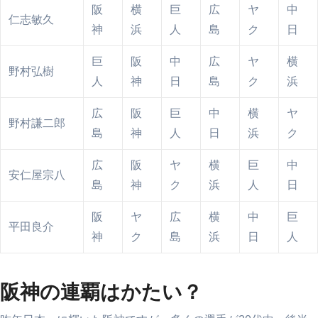
阪
横
巨
広
ヤ
中
仁志敏久
神
浜
人
島
ク
日
巨
阪
中
広
ヤ
横
野村弘樹
人
神
日
島
ク
浜
広
阪
巨
中
横
ヤ
野村謙二郎
島
神
人
日
浜
ク
広
阪
ヤ
横
巨
中
安仁屋宗八
島
神
ク
浜
人
日
阪
ヤ
広
横
中
巨
平田良介
神
ク
島
浜
日
人
阪神の連覇はかたい？