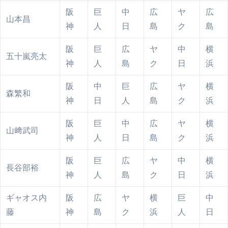
阪
巨
中
広
ヤ
広
山本昌
神
人
日
島
ク
島
阪
巨
広
ヤ
中
横
五十嵐亮太
神
人
島
ク
日
浜
阪
中
巨
広
ヤ
横
森繁和
神
日
人
島
ク
浜
阪
巨
中
広
ヤ
横
山﨑武司
神
人
日
島
ク
浜
阪
巨
広
ヤ
中
横
長谷部裕
神
人
島
ク
日
浜
ギャオス内
阪
広
ヤ
横
巨
中
藤
神
島
ク
浜
人
日