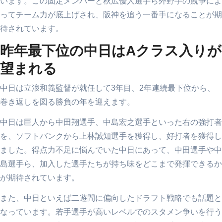
います。この固定メンバーと秋広優人選手ら外野手の競争によ
ってチーム力が底上げされ、阪神を追う一番手になることが期
待されています。
昨年最下位の中日はAクラス入りが
望まれる
中日は立浪和義監督が就任して3年目、2年連続最下位から、
巻き返しを図る勝負の年を迎えます。
中日は巨人から中田翔選手、中島宏之選手といった右の強打者
を、ソフトバンクから上林誠知選手を獲得し、好打者を獲得し
ました。得点力不足に悩んでいた中日にあって、中田選手や中
島選手ら、加入した選手たちが持ち味をどこまで発揮できるか
が期待されています。
また、中日といえば二遊間に偏向したドラフト戦略でも話題と
なっています。若手選手が高いレベルでのスタメン争いを行う