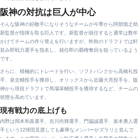
阪神の対抗は巨人が中心
そんな阪神の好敵手になりそうなチームが今季から阿部慎之助
新監督が指揮を取る巨人です。新監督が就任すると通常は数年
かけてチームの作り替えを行いますが、昨秋のドラフトでは軒
並み即戦力選手を指名し、就任即の覇権奪回を狙っているよう
です。
さらに、積極的にトレードを行い、ソフトバンクから高橋礼投
手、泉圭輔投手を獲得し、オリックスから近藤大亮投手を、阪
神から現役ドラフトで馬場皐輔投手を獲得するなど、チームの
状態を高めています。
現有戦力の底上げも
内野は岡本和真選手、吉川尚輝選手、門脇誠選手、坂本勇人選
手という12球団見渡しても豪華なメンバーがズラリと並んで