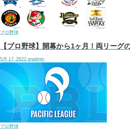
プロ野球
【プロ野球】開幕から1ヶ月！両リーグ
5月 17, 2022
gradmin
プロ野球