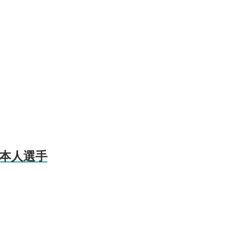
日本人選手