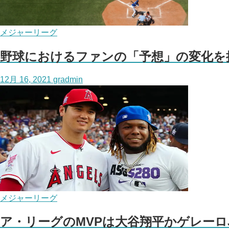
メジャーリーグ
野球におけるファンの「予想」の変化を
12月 16, 2021
gradmin
メジャーリーグ
ア・リーグのMVPは大谷翔平かゲレーロJ