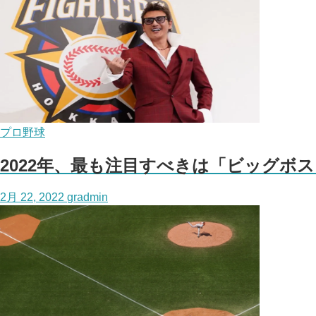
プロ野球
2022年、最も注目すべきは「ビッグボ
2月 22, 2022
gradmin