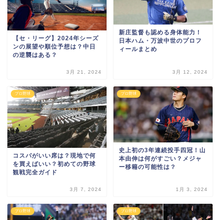
新庄監督も認める身体能力！
【セ・リーグ】2024年シーズ
日本ハム・万波中世のプロフ
ンの展望や順位予想は？中日
ィールまとめ
の逆襲はある？
3月 21, 2024
3月 12, 2024
プロ野球
プロ野球
史上初の3年連続投手四冠！山
コスパがいい席は？現地で何
本由伸は何がすごい？メジャ
を買えばいい？初めての野球
ー移籍の可能性は？
観戦完全ガイド
3月 7, 2024
1月 3, 2024
プロ野球
プロ野球