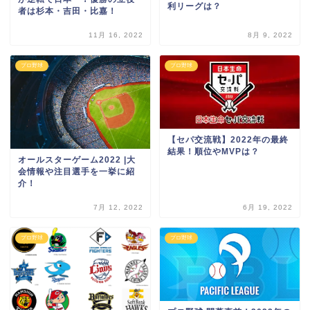
利リーグは？
者は杉本・吉田・比嘉！
11月 16, 2022
8月 9, 2022
プロ野球
プロ野球
【セパ交流戦】2022年の最終
結果！順位やMVPは？
オールスターゲーム2022 |大
会情報や注目選手を一挙に紹
介！
7月 12, 2022
6月 19, 2022
プロ野球
プロ野球