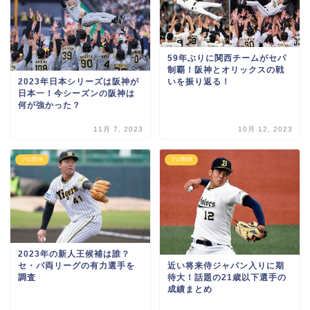
59年ぶりに関西チームがセパ
制覇！阪神とオリックスの戦
いを振り返る！
2023年日本シリーズは阪神が
日本一！今シーズンの阪神は
何が強かった？
11月 7, 2023
10月 12, 2023
プロ野球
プロ野球
2023年の新人王候補は誰？
近い将来侍ジャパン入りに期
セ・パ両リーグの有力選手を
待大！話題の21歳以下選手の
調査
成績まとめ