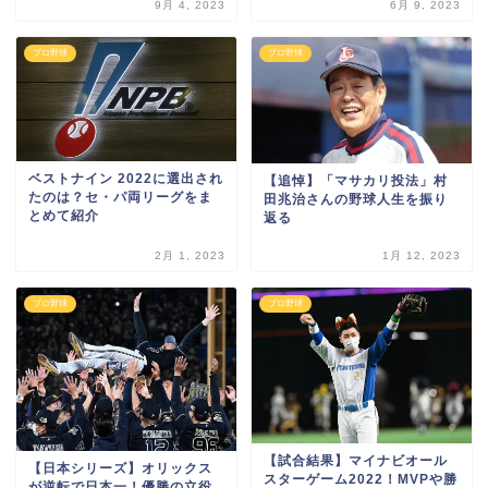
9月 4, 2023
6月 9, 2023
プロ野球
プロ野球
ベストナイン 2022に選出され
【追悼】「マサカリ投法」村
たのは？セ・パ両リーグをま
田兆治さんの野球人生を振り
とめて紹介
返る
2月 1, 2023
1月 12, 2023
プロ野球
プロ野球
【試合結果】マイナビオール
【日本シリーズ】オリックス
スターゲーム2022！MVPや勝
が逆転で日本一！優勝の立役