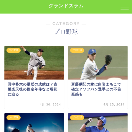
グランドスラム
― CATEGORY ―
プロ野球
プロ野球
プロ野球
田中将大の最近の成績は？古
齋藤綱記の嫁は白岩まちこで
巣楽天後の推定年俸など現状
確定？ソフバン選手との不倫
に迫る
疑惑も
4月 30, 2024
4月 15, 2024
プロ野球
プロ野球